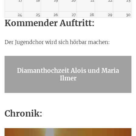
17
18
19
20
21
22
23
24
25
26
27
28
29
30
Kommender Auftritt:
31
1
2
3
4
5
6
Der Jugendchor wird sich hörbar machen:
Diamanthochzeit Alois und Maria
Ilmer
Chronik: