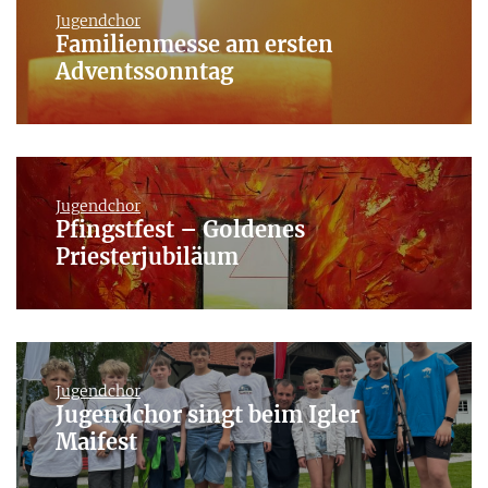
Jugendchor
Familienmesse am ersten
Adventssonntag
Jugendchor
Pfingstfest – Goldenes
Priesterjubiläum
Jugendchor
Jugendchor singt beim Igler
Maifest